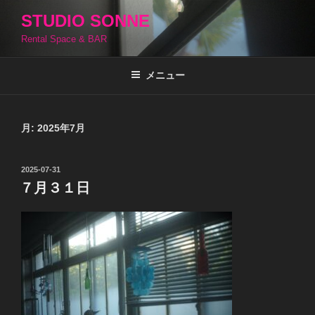
コ
STUDIO SONNE
ン
Rental Space & BAR
テ
ン
ツ
メニュー
へ
ス
キ
月:
2025年7月
ッ
プ
投
2025-07-31
稿
７月３１日
日: