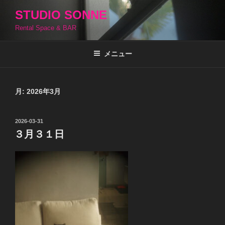
コ
STUDIO SONNE
ン
Rental Space & BAR
テ
ン
ツ
メニュー
へ
ス
キ
月:
2026年3月
ッ
プ
投
2026-03-31
稿
３月３１日
日: