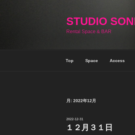
コ
ン
テ
STUDIO SO
ン
Rental Space & BAR
ツ
へ
ス
キ
Top
Space
Access
ッ
プ
月:
2022年12月
投
2022-12-31
稿
１２月３１日
日: