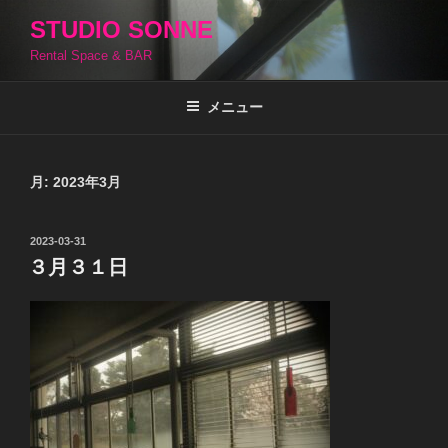
コ
STUDIO SONNE
ン
Rental Space & BAR
テ
ン
ツ
メニュー
へ
ス
キ
月:
2023年3月
ッ
プ
投
2023-03-31
稿
３月３１日
日: