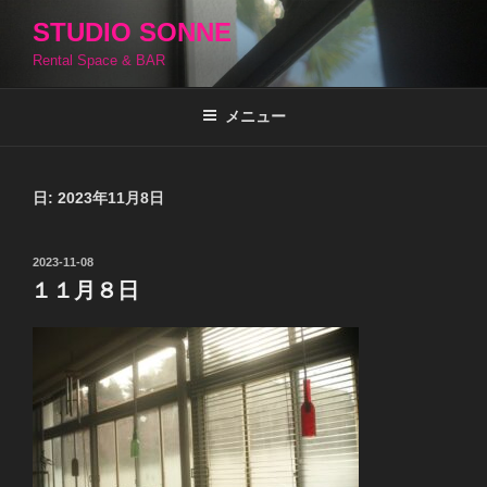
コ
STUDIO SONNE
ン
Rental Space & BAR
テ
ン
ツ
メニュー
へ
ス
キ
日:
2023年11月8日
ッ
プ
投
2023-11-08
稿
１１月８日
日: