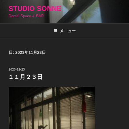
コ
STUDIO SONNE
ン
Rental Space & BAR
テ
ン
ツ
メニュー
へ
ス
キ
日:
2023年11月23日
ッ
プ
投
2023-11-23
稿
１１月２３日
日: