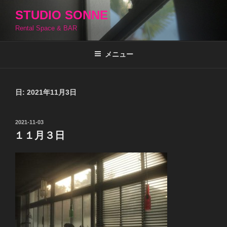
コ
STUDIO SONNE
ン
Rental Space & BAR
テ
ン
ツ
メニュー
へ
ス
キ
日:
2021年11月3日
ッ
プ
投
2021-11-03
稿
１１月３日
日: