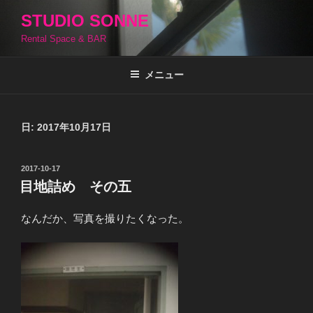
コ
STUDIO SONNE
ン
Rental Space & BAR
テ
ン
ツ
メニュー
へ
ス
キ
日:
2017年10月17日
ッ
プ
投
2017-10-17
稿
目地詰め その五
日:
なんだか、写真を撮りたくなった。