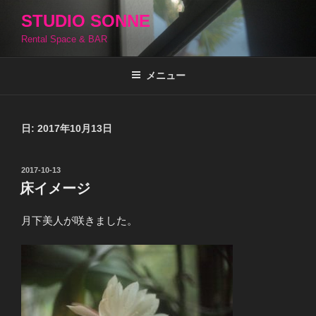
コ
STUDIO SONNE
ン
Rental Space & BAR
テ
ン
ツ
メニュー
へ
ス
キ
日:
2017年10月13日
ッ
プ
投
2017-10-13
稿
床イメージ
日:
月下美人が咲きました。