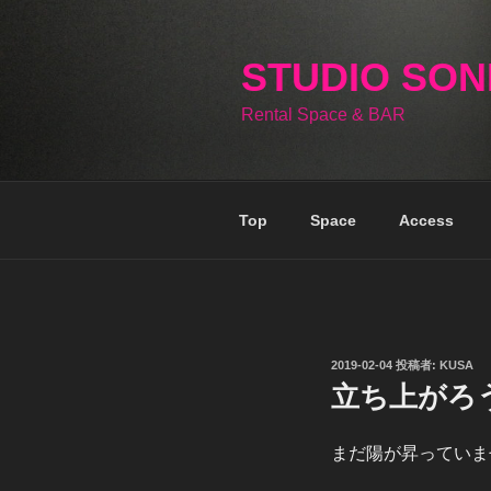
コ
ン
テ
STUDIO SO
ン
Rental Space & BAR
ツ
へ
ス
キ
Top
Space
Access
ッ
プ
投
2019-02-04
投稿者:
KUSA
稿
立ち上がろ
日:
まだ陽が昇っていま