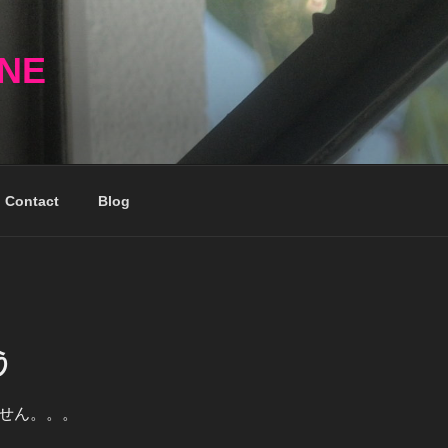
NNE
Contact
Blog
う
せん。。。