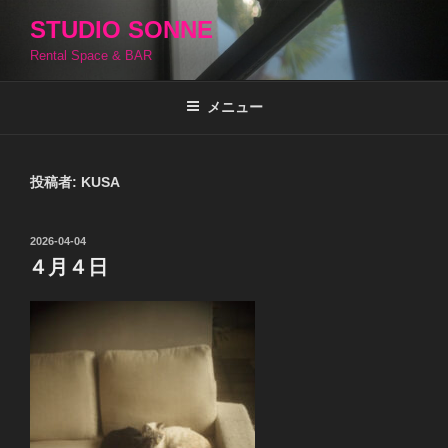
コ
STUDIO SONNE
ン
Rental Space & BAR
テ
ン
ツ
メニュー
へ
ス
キ
投稿者:
KUSA
ッ
プ
投
2026-04-04
稿
４月４日
日: