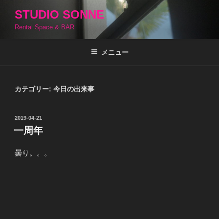
コ
STUDIO SONNE
ン
Rental Space & BAR
テ
ン
ツ
メニュー
へ
ス
キ
カテゴリー:
今日の出来事
ッ
プ
投
2019-04-21
稿
一周年
日:
曇り。。。