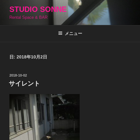
コ
STUDIO SONNE
ン
Rental Space & BAR
テ
ン
ツ
メニュー
へ
ス
キ
日:
2018年10月2日
ッ
プ
投
2018-10-02
稿
サイレント
日: