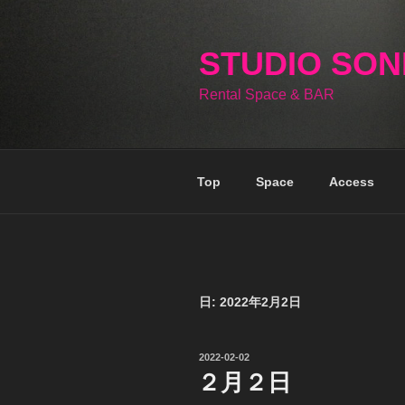
コ
ン
テ
STUDIO SO
ン
Rental Space & BAR
ツ
へ
ス
キ
Top
Space
Access
ッ
プ
日:
2022年2月2日
投
2022-02-02
稿
２月２日
日: