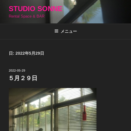
コ
STUDIO SONNE
ン
Rental Space & BAR
テ
ン
ツ
メニュー
へ
ス
キ
日:
2022年5月29日
ッ
プ
投
2022-05-29
稿
５月２９日
日: