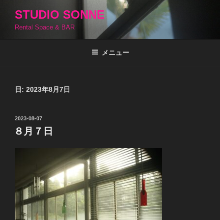
コ
STUDIO SONNE
ン
Rental Space & BAR
テ
ン
ツ
メニュー
へ
ス
キ
日:
2023年8月7日
ッ
プ
投
2023-08-07
稿
８月７日
日: