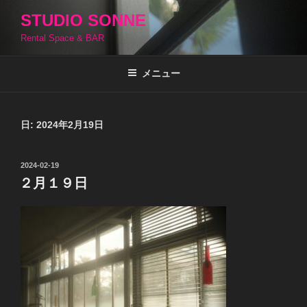
コ
STUDIO SONNE
ン
Rental Space & BAR
テ
ン
ツ
メニュー
へ
ス
キ
日:
2024年2月19日
ッ
プ
投
2024-02-19
稿
２月１９日
日: