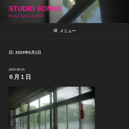
コ
STUDIO SONNE
ン
Rental Space & BAR
テ
ン
ツ
メニュー
へ
ス
キ
日:
2024年6月1日
ッ
プ
投
2024-06-01
稿
６月１日
日: