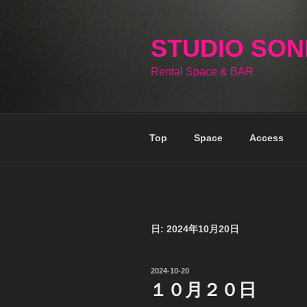
コ
ン
テ
STUDIO SO
ン
Rental Space & BAR
ツ
へ
ス
キ
Top
Space
Access
ッ
プ
日:
2024年10月20日
投
2024-10-20
稿
１０月２０日
日: