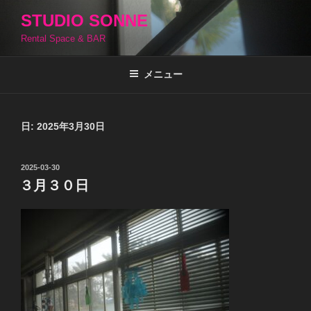
コ
STUDIO SONNE
ン
Rental Space & BAR
テ
ン
ツ
メニュー
へ
ス
キ
日:
2025年3月30日
ッ
プ
投
2025-03-30
稿
３月３０日
日: