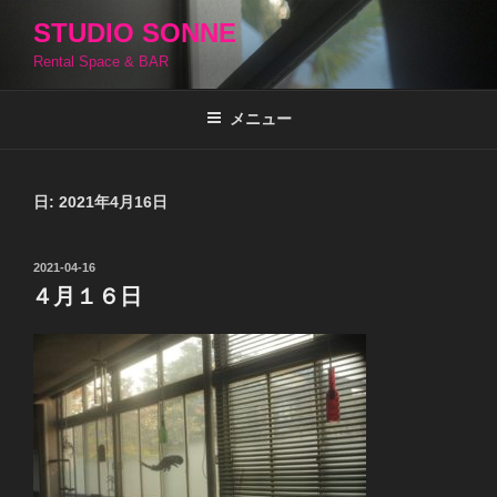
コ
STUDIO SONNE
ン
Rental Space & BAR
テ
ン
ツ
メニュー
へ
ス
キ
日:
2021年4月16日
ッ
プ
投
2021-04-16
稿
４月１６日
日: