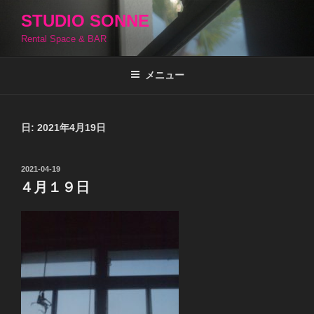
コ
STUDIO SONNE
ン
Rental Space & BAR
テ
ン
ツ
メニュー
へ
ス
キ
日:
2021年4月19日
ッ
プ
投
2021-04-19
稿
４月１９日
日: