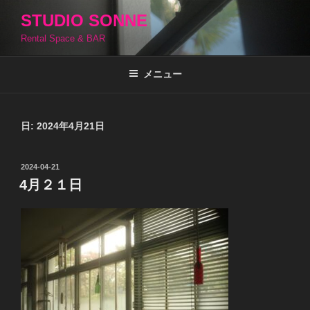
コ
STUDIO SONNE
ン
Rental Space & BAR
テ
ン
ツ
メニュー
へ
ス
キ
日:
2024年4月21日
ッ
プ
投
2024-04-21
稿
4月２１日
日: