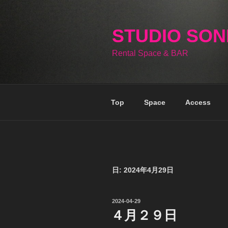
コ
ン
テ
STUDIO SO
ン
Rental Space & BAR
ツ
へ
ス
キ
Top
Space
Access
ッ
プ
日:
2024年4月29日
投
2024-04-29
稿
４月２９日
日: