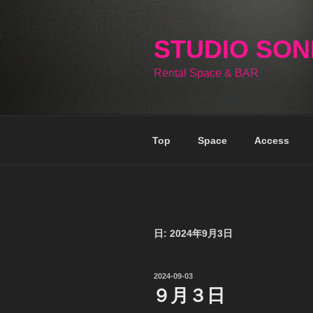
コ
ン
テ
STUDIO SO
ン
Rental Space & BAR
ツ
へ
ス
キ
Top
Space
Access
ッ
プ
日:
2024年9月3日
投
2024-09-03
稿
９月３日
日: