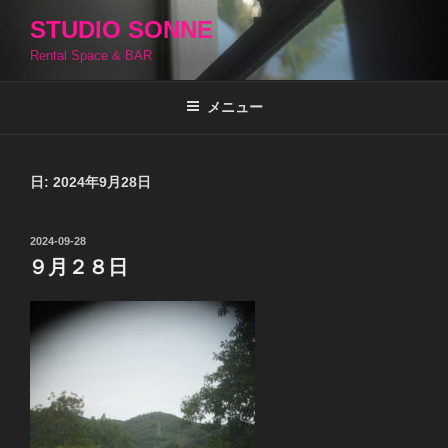
コ
STUDIO SONNE
ン
Rental Space & BAR
テ
ン
ツ
メニュー
へ
ス
キ
日:
2024年9月28日
ッ
プ
投
2024-09-28
稿
９月２８日
日: