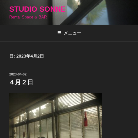
コ
STUDIO SONNE
ン
Rental Space & BAR
テ
ン
ツ
メニュー
へ
ス
キ
日:
2023年4月2日
ッ
プ
投
2023-04-02
稿
４月２日
日: