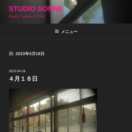
コ
STUDIO SONNE
ン
Rental Space & BAR
テ
ン
ツ
メニュー
へ
ス
キ
日:
2023年4月18日
ッ
プ
投
2023-04-18
稿
４月１８日
日: