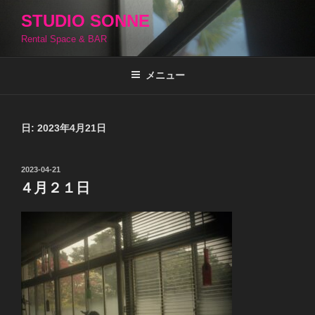
コ
STUDIO SONNE
ン
Rental Space & BAR
テ
ン
ツ
メニュー
へ
ス
キ
日:
2023年4月21日
ッ
プ
投
2023-04-21
稿
４月２１日
日: