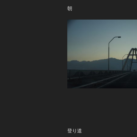
朝
登り道