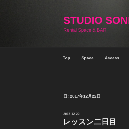
コ
ン
テ
STUDIO SO
ン
Rental Space & BAR
ツ
へ
ス
キ
Top
Space
Access
ッ
プ
日:
2017年12月22日
投
2017-12-22
稿
レッスン二日目
日: