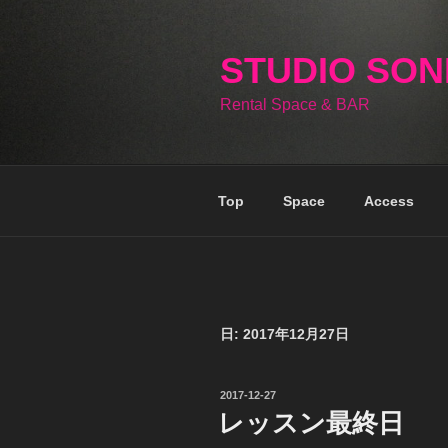
コ
ン
テ
STUDIO SO
ン
Rental Space & BAR
ツ
へ
ス
キ
Top
Space
Access
ッ
プ
日:
2017年12月27日
投
2017-12-27
稿
レッスン最終日
日: