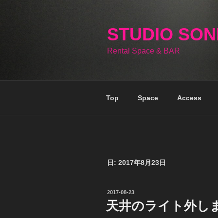
コ
ン
テ
STUDIO SO
ン
Rental Space & BAR
ツ
へ
ス
キ
Top
Space
Access
ッ
プ
日:
2017年8月23日
投
2017-08-23
稿
天井のライト外し
日: