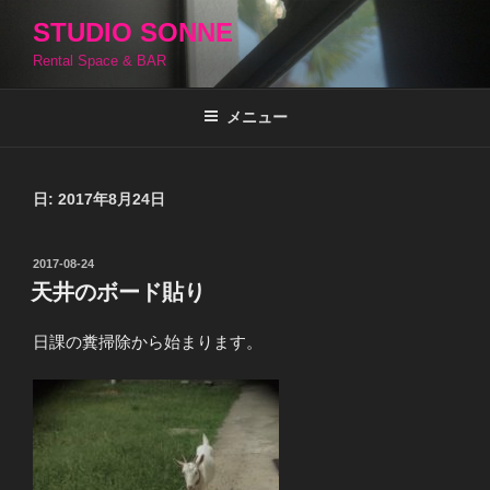
コ
STUDIO SONNE
ン
Rental Space & BAR
テ
ン
ツ
メニュー
へ
ス
キ
日:
2017年8月24日
ッ
プ
投
2017-08-24
稿
天井のボード貼り
日:
日課の糞掃除から始まります。