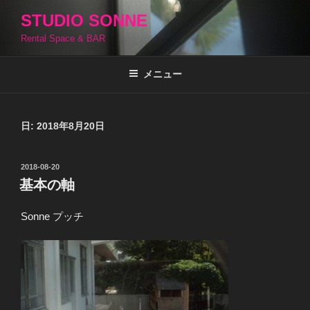
コ
STUDIO SONNE
ン
Rental Space & BAR
テ
ン
ツ
メニュー
へ
ス
キ
日:
2018年8月20日
ッ
プ
投
2018-08-20
稿
基本の軸
日:
Sonne プッチ