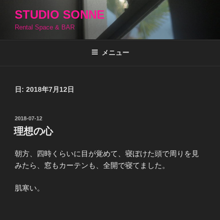
コ
STUDIO SONNE
ン
Rental Space & BAR
テ
ン
ツ
メニュー
へ
ス
キ
日:
2018年7月12日
ッ
プ
投
2018-07-12
稿
理想の心
日:
朝方、四時くらいに目が覚めて、寝ぼけた頭で周りを見
みたら、窓もカーテンも、全開で寝てました。
肌寒い。