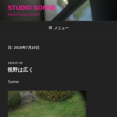
コ
STUDIO SONNE
ン
Rental Space & BAR
テ
ン
ツ
メニュー
へ
ス
キ
日:
2018年7月20日
ッ
プ
投
2018-07-20
稿
視野は広く
日:
Sonne