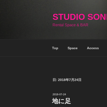
コ
ン
テ
STUDIO SO
ン
Rental Space & BAR
ツ
へ
ス
キ
Top
Space
Access
ッ
プ
日:
2018年7月24日
投
2018-07-24
稿
地に足
日: