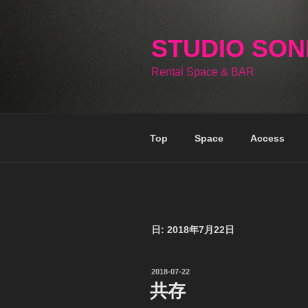
コ
ン
テ
STUDIO SO
ン
Rental Space & BAR
ツ
へ
ス
キ
Top
Space
Access
ッ
プ
日:
2018年7月22日
投
2018-07-22
稿
共存
日: