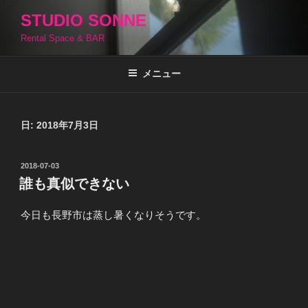
コ
STUDIO SONNE
ン
Rental Space & BAR
テ
ン
ツ
メニュー
へ
ス
キ
日:
2018年7月3日
ッ
プ
投
2018-07-03
稿
誰も真似できない
日:
今日も長野市は蒸し暑くなりそうです。