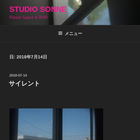
コ
STUDIO SONNE
ン
Rental Space & BAR
テ
ン
ツ
メニュー
へ
ス
キ
日:
2018年7月14日
ッ
プ
投
2018-07-14
稿
サイレント
日: